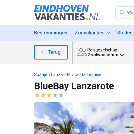
Bestemmingen
Zonvakanties
Stedent
Reisgezelschap
Terug
2 volwassenen
Spanje
Lanzarote
Costa Teguise
BlueBay Lanzarote
BlueBay Lanzarote afbeeldingen