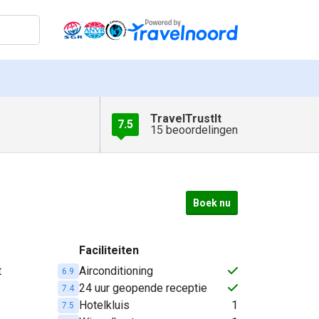
TravelTrustIt
7.5
15 beoordelingen
Boek nu
Faciliteiten
t
Airconditioning
6.9
24 uur geopende receptie
7.4
Hotelkluis
1
7.5