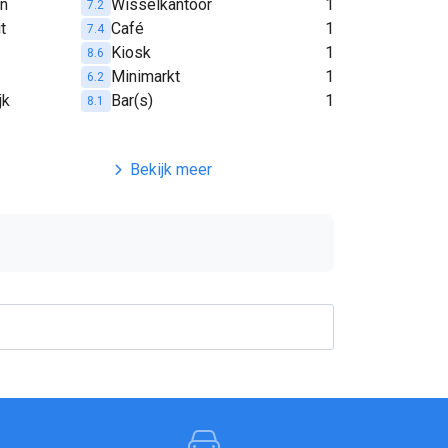
en
Wisselkantoor
1
7.2
t
Café
1
7.4
Kiosk
1
8.6
Minimarkt
1
6.2
jk
Bar(s)
1
8.1
Bekijk meer