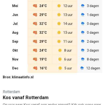
Mei
24°C
12 uur
3 dagen
Jun
29°C
13 uur
1 dagen
Jul
32°C
14 uur
0 dagen
Aug
32°C
13 uur
0 dagen
Sep
29°C
11 uur
2 dagen
Okt
24°C
8 uur
3 dagen
Nov
19°C
6 uur
8 dagen
Dec
16°C
5 uur
12 dagen
Bron: klimaatinfo.nl
Rotterdam
Kos vanaf Rotterdam
Op reis naar Kos vanaf een ander airport? Kijk ook eens naar