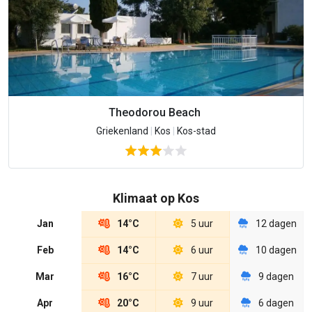
Theodorou Beach
Griekenland
|
Kos
|
Kos-stad
Klimaat op Kos
Jan
14°C
5 uur
12 dagen
Feb
14°C
6 uur
10 dagen
Mar
16°C
7 uur
9 dagen
Apr
20°C
9 uur
6 dagen