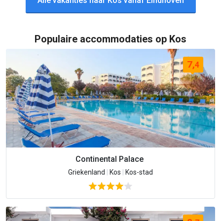
Alle vakanties naar Kos vanaf Eindhoven
Populaire accommodaties op Kos
7,
4
Continental Palace
Griekenland
|
Kos
|
Kos-stad