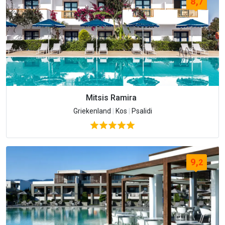
8,
7
Mitsis Ramira
Griekenland
|
Kos
|
Psalidi
9,
2