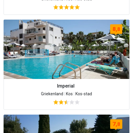
8,
8
Imperial
Griekenland
|
Kos
|
Kos-stad
7,
8