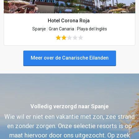
Hotel Corona Roja
Spanje
|
Gran Canaria
|
Playa del Inglés
Meer over de Canarische Eilanden
Volledig verzorgd naar Spanje
Wie wil er niet een vakantie met zon, zee strand
en zonder zorgen. Onze selectie resorts is op
maat hiervoor door ons uitgezocht. Op zoek