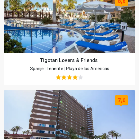
8,
8
Tigotan Lovers & Friends
Spanje
|
Tenerife
|
Playa de las Américas
7,
0