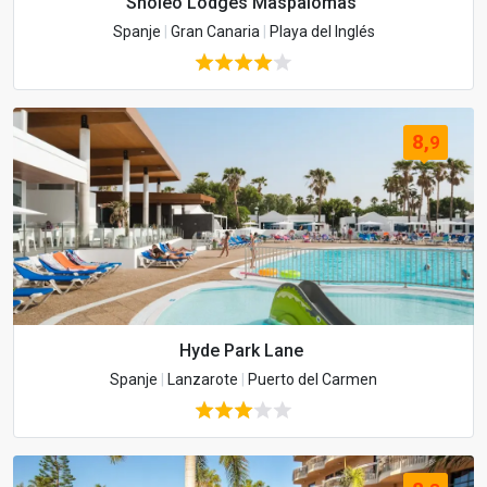
Sholeo Lodges Maspalomas
Spanje
|
Gran Canaria
|
Playa del Inglés
8,
9
Hyde Park Lane
Spanje
|
Lanzarote
|
Puerto del Carmen