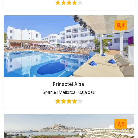
8,
4
Prinsotel Alba
Spanje
|
Mallorca
|
Cala d'Or
7,
9