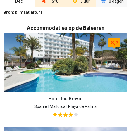
Dec
15°C
5 uur
8 dagen
Bron: klimaatinfo.nl
Accommodaties op de Balearen
8,
7
Hotel Riu Bravo
Spanje
|
Mallorca
|
Playa de Palma