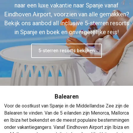
naar een luxe vakantie naar Spanje vanaf
Eindhoven Airport, voorzien van alle gemakken?
Bekijk ons aanbod all inclusive 5-sterren resorts
in Spanje en boek en onvergetelijke reis!
5-sterren resorts bekijken
Balearen
Voor de oostkust van Spanje in de Middellandse Zee zijn de
Balearen te vinden. Van de 5 eilanden zijn Menorca, Mallorca
en Ibiza het bekendst en de meest populaire bestemmingen
onder vakantiegangers. Vanaf Eindhoven Airport zijn Ibiza en